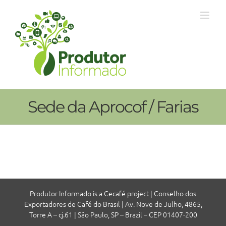
Ir
para
o
conteúdo
Sede da Aprocof / Farias
Produtor Informado is a Cecafé project | Conselho dos
Exportadores de Café do Brasil | Av. Nove de Julho, 4865,
Torre A – cj.61 | São Paulo, SP – Brazil – CEP 01407-200