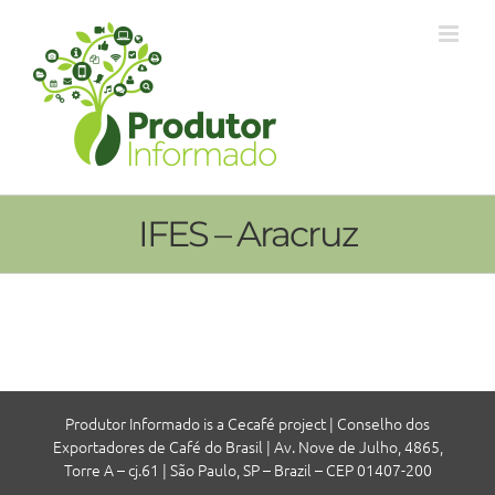
Ir
para
o
conteúdo
IFES – Aracruz
Produtor Informado is a Cecafé project | Conselho dos
Exportadores de Café do Brasil | Av. Nove de Julho, 4865,
Torre A – cj.61 | São Paulo, SP – Brazil – CEP 01407-200