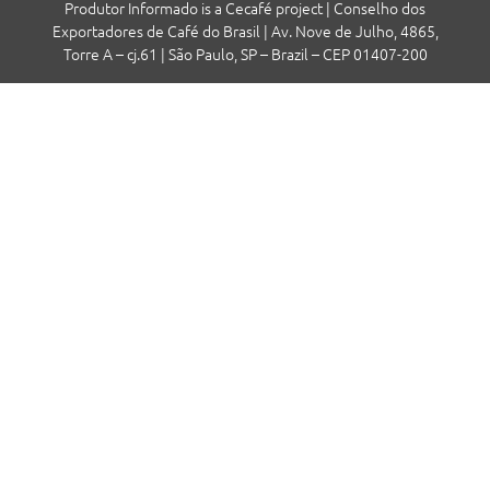
Produtor Informado is a Cecafé project | Conselho dos
Exportadores de Café do Brasil | Av. Nove de Julho, 4865,
Torre A – cj.61 | São Paulo, SP – Brazil – CEP 01407-200